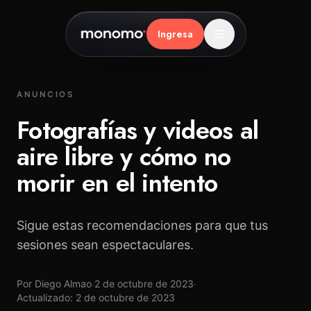
Ingresa
Inicio
ANUNCIOS
CÓMO FUNCIONA
Fotografías y videos al
El grupo
aire libre y cómo no
La ejecución
morir en el intento
Los resultados
Sigue estas recomendaciones para que tus
Preguntas frecuentes
sesiones sean espectaculares.
100% autoservicio
Por Diego Almao
·
2 de octubre de 2023
·
Para agencias
Actualizado: 2 de octubre de 2023