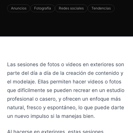
APRENDE
Anuncios
Fotografía
Redes sociales
Tendencias
Principios
¿Por qué funciona?
Casos de uso
Blog
Las sesiones de fotos o videos en exteriores son
Crowdcasting vs influencers vs UGC
parte del día a día de la creación de contenido y
Para creadores
el modelaje. Ellas permiten hacer videos o fotos
que difícilmente se pueden recrear en un estudio
profesional o casero, y ofrecen un enfoque más
Agendar Demo
natural, fresco y espontáneo, lo que puede darte
Ingresa
un nuevo impulso si la manejas bien.
Al hacerse en exteriores, estas sesiones