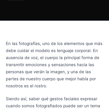
APRENDE
Principios
¿Por qué funciona?
Casos de uso
En las fotografías, uno de los elementos que más
Blog
debe cuidar el modelo es lenguaje corporal. En
Crowdcasting vs influencers vs UGC
ausencia de voz, el cuerpo la principal forma de
transmitir emociones y sensaciones hacia las
Para creadores
personas que verán la imagen, y una de las
partes de nuestro cuerpo que mejor habla por
Agendar Demo
nosotros es el rostro.
Ingresa
Siendo así, saber qué gestos faciales expresar
cuando somos fotografiados puede ser un tema