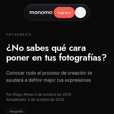
Ingresa
Inicio
FOTOGRAFÍA
CÓMO FUNCIONA
¿No sabes qué cara
El grupo
poner en tus fotografías?
La ejecución
Los resultados
Conocer todo el proceso de creación te
ayudará a definir mejor tus expresiones
Preguntas frecuentes
Por Diego Almao
·
2 de octubre de 2023
·
100% autoservicio
Actualizado: 2 de octubre de 2023
Para agencias
fotografía