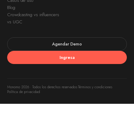
Casos de uso
Blog
Crowdcasting vs influencers
vs UGC
Agendar Demo
Ingresa
Monomo 2026 · Todos los derechos reservados
·
Términos y condiciones
·
Política de privacidad