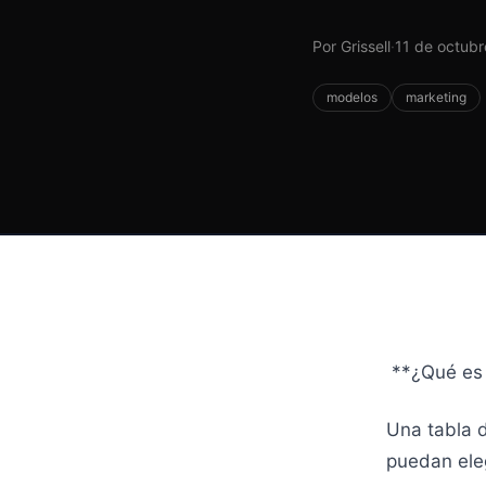
Por Grissell
·
11 de octub
modelos
marketing
**¿Qué es 
Una tabla 
puedan eleg