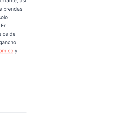
rtante, así
as prendas
solo
 En
los de
 gancho
om.co
y