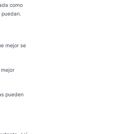
 nada como
s puedan.
ue mejor se
 mejor
as pueden