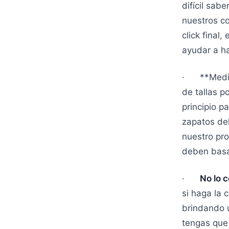
difícil sab
nuestros c
click final
ayudar a ha
· **Medida
de tallas p
principio p
zapatos de
nuestro pro
deben basa
·
No lo c
si haga la 
brindando u
tengas que