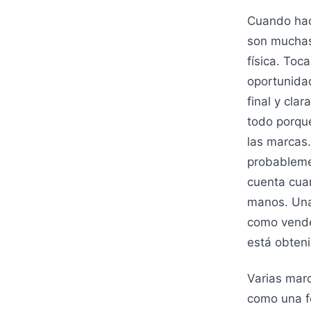
Cuando hac
son muchas
física. Toc
oportunidad
final y cla
todo porqu
las marcas.
probableme
cuenta cua
manos. Una
como vende
está obten
Varias mar
como una f