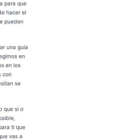
na para que
e hacer el
 te pueden
ar una guía
legimos en
s en los
s con
esitan se
 que si o
osible,
ara ti que
que vas a