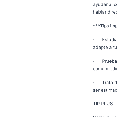
ayudar al 
hablar dir
***Tips imp
· Estudia l
adapte a tu
· Prueba h
como medir
· Trata de
ser estima
TIP PLUS