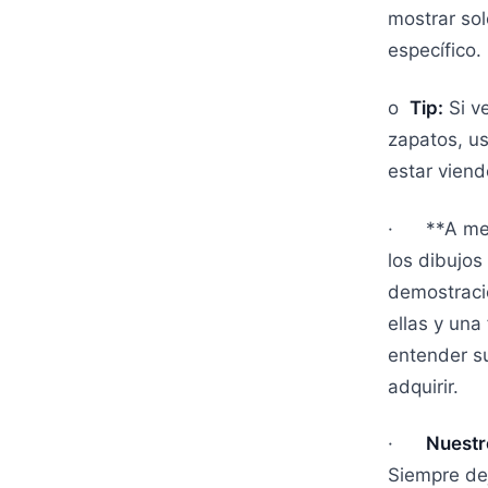
mostrar sol
específico.
o
Tip:
Si v
zapatos, us
estar vien
· **A mejo
los dibujos
demostraci
ellas y un
entender su
adquirir.
·
Nuestr
Siempre de