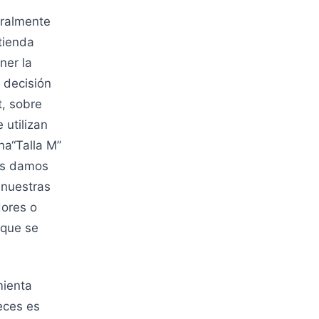
eralmente
tienda
ner la
 decisión
t, sobre
utilizan
na“Talla M”
os damos
 nuestras
ores o
 que se
mienta
eces es