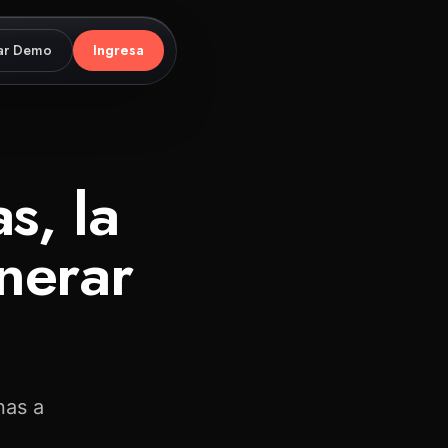
ar Demo
Ingresa
s, la
sola.
nerar
nas a