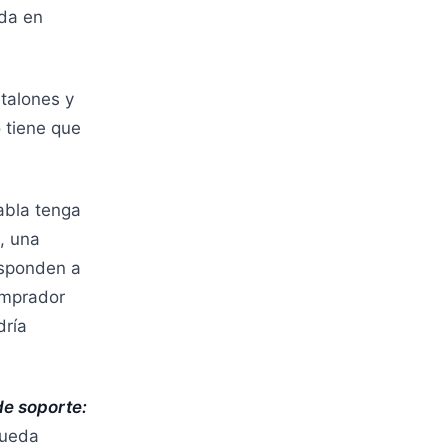
nda en
talones y
o tiene que
abla tenga
, una
esponden a
omprador
dría
de soporte:
pueda