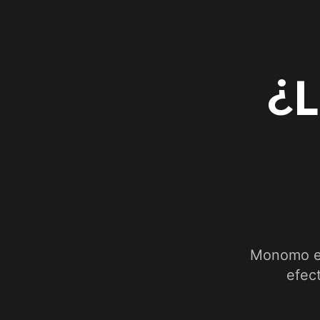
¿L
Monomo es
efec