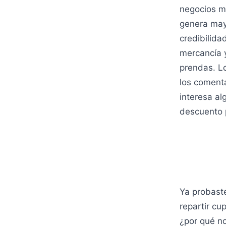
negocios má
genera may
credibilida
mercancía y
prendas. Lo
los comenta
interesa al
descuento 
Ya probaste
repartir cu
¿por qué n