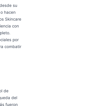
 desde su
 o hacen
os Skincare
riencia con
pleto.
ciales por
ra combatir
ol de
queda del
más fueron