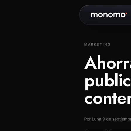
MARKETING
Ahorr
public
conte
Por Luna
·
9 de septiemb