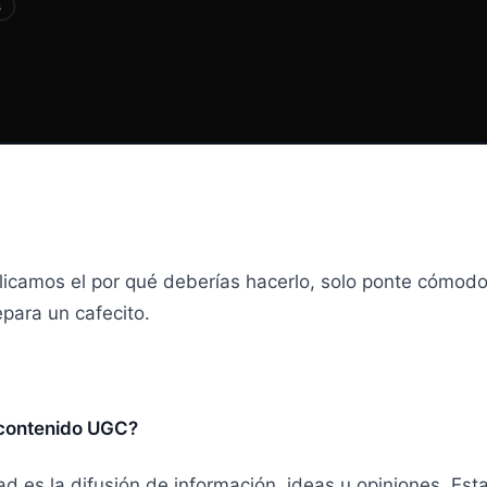
s
licamos el por qué deberías hacerlo, solo ponte cómodo
epara un cafecito.
 contenido UGC?
ad es la difusión de información, ideas u opiniones. Es