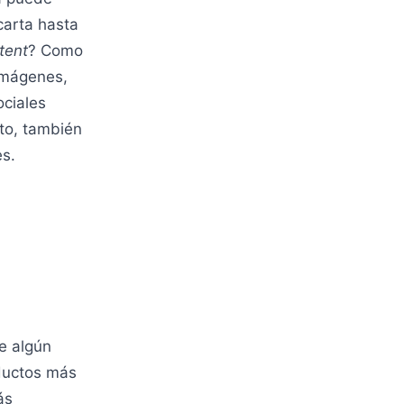
carta hasta
tent
? Como
 imágenes,
ociales
to, también
s.
e algún
oductos más
ás