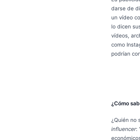
darse de d
un vídeo co
lo dicen su
vídeos, arc
como Insta
podrían co
¿Cómo sab
¿Quién no s
influencer
:
económicos 