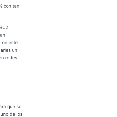
% con tan
.
 BC2
San
aron este
larles un
 en redes
para que se
 uno de los