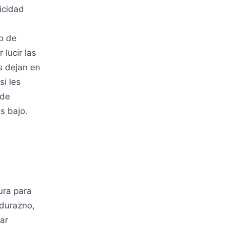
icidad
o de
lucir las
s dejan en
si les
 de
s bajo.
tura para
 durazno,
ar