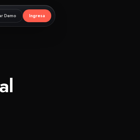
ar Demo
Ingresa
sola.
al